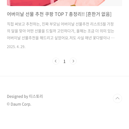
어버이날 선물 추천 쿠팡 TOP 7 총정리!! [흔한거 없음]
직접 써보고 추천하는, 진짜 부모님 어버이날 선물추천 리스트5월 가정
의 달을 맞아 어떤 선물을 드릴까 고민하다가, 올해는 조금 더 의미 있는
어버이날 선물추천을 해드리고 싶었어요.저도 사실 매년 꽃다발이나 케
이크 정도만 챙겼는데, 이번에는 건강과 편안함을 챙기는 어버이날 선물
2025. 4. 29.
추천을 직접 써보고 골라봤습니다. 먼저, 정관장 홍삼진본 파우치는 어버
이날 선물추천로 정말 강력 추천해요.부모님 두 분 다 체력 저하를 느끼
1
셨는데, 이거 드신 이후로"몸이 좀 가볍다", "피로가 덜한 것 같다"고 하
시더라고요.아침에 하나씩 드시기 편해서 꾸준히 드시기도 좋았어요.또
하나는 안마의자를 어버이날 선물추천으로 해드리고 싶어요솔직히 처음
에는 가격 때문에 망설였는데,제스파 엘라이나 AI 안마의자를 직접 체험
해보고 바로 어버이날..
Designed by 티스토리
© Daum Corp.