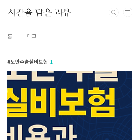
본문 바로가기
시간을 담은 리뷰
홈
태그
노안수술실비보험
1