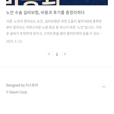
노안 수술 실비보험, 비용과 후기를 총정리하다
서론: 노안이 찾아오는 순간, 실비보험은 과연 도움이 될까?40대 중후반
부터 찾아오는 자연스러운 노화 현상 중 하나가 바로 '노안'입니다. 가까
운 글씨가 흐릿하게 보이고, 스마트폰을 멀리 떨어뜨려야 읽을 수 있는
상황이 점점 빈번해지죠. 이때 많은 사람들이 노안 수술을 고려하게 되는
2025. 5. 13.
데, 문제는 비용입니다. 하지만 다행히도 노안 수술 실비보험으로 이 비
용을 어느 정도 보전할 수 있는 방법이 있습니다.이번 글에서는 노안 수
1
술 실비보험의 실제 적용 범위, 주의해야 할 사항, 그리고 후기와 수술 전
알아야 할 정보까지 꼼꼼히 분석해보겠습니다.1. 노안 수술이란 무엇인
가?노안 수술은 돋보기를 끼지 않고도 근거리 시력을 개선해주는 수술입
니다. 주로 사용되는 수술 방식은 다음과 같습니다.다초점 인공수정체 삽
입술레이저..
Designed by 티스토리
© Daum Corp.