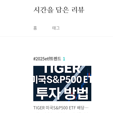
본문 바로가기
시간을 담은 리뷰
홈
태그
2025etf트렌드
1
TIGER 미국S&P500 ETF 배당금 투자 방법 [총정리]