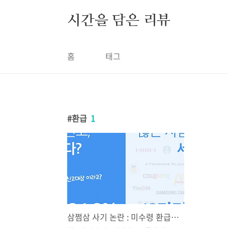
본문 바로가기
시간을 담은 리뷰
홈
태그
환급
1
삼쩜삼 사기 논란 : 미수령 환급금 조회 한번에 받는법