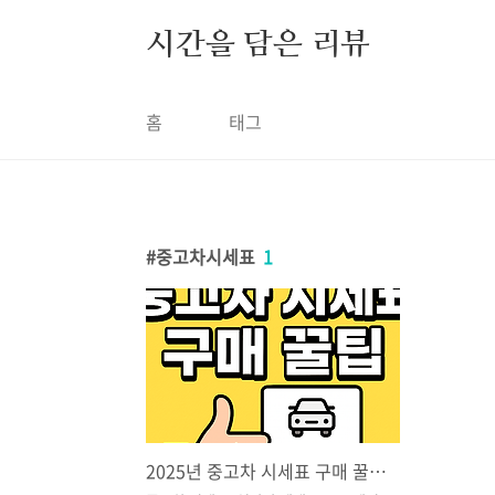
본문 바로가기
시간을 담은 리뷰
홈
태그
중고차시세표
1
2025년 중고차 시세표 구매 꿀팁 총정리! 절대 손해 보지 않는 법